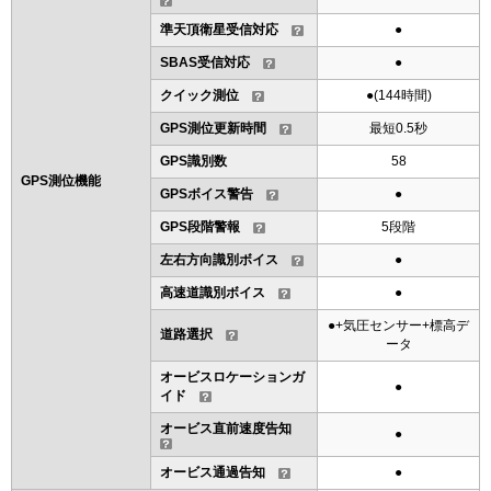
準天頂衛星受信対応
●
SBAS受信対応
●
クイック測位
●(144時間)
GPS測位更新時間
最短0.5秒
GPS識別数
58
GPS測位機能
GPSボイス警告
●
GPS段階警報
5段階
左右方向識別ボイス
●
高速道識別ボイス
●
●+気圧センサー+標高デ
道路選択
ータ
オービスロケーションガ
●
イド
オービス直前速度告知
●
オービス通過告知
●