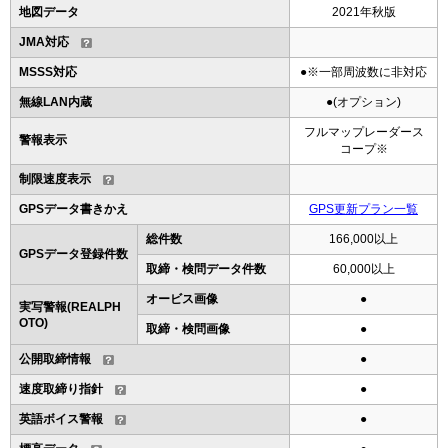
地図データ
2021年秋版
JMA対応
MSSS対応
●※一部周波数に非対応
無線LAN内蔵
●(オプション)
フルマップレーダース
警報表示
コープ※
制限速度表示
GPSデータ書きかえ
GPS更新プラン一覧
総件数
166,000以上
GPSデータ登録件数
取締・検問データ件数
60,000以上
オービス画像
●
実写警報(REALPH
OTO)
取締・検問画像
●
公開取締情報
●
速度取締り指針
●
英語ボイス警報
●