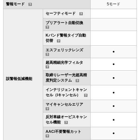
警報モード
5モード
セーフティモード
プリアラート自動切換
Kバンド警報タイプ自動
切替
エスフェリックレンズ
●
超高精細光学フィルタ
●
取締りレーザー光超高精
●
誤警報低減機能
度判定システム
インテリジェントキャン
●
セル（Iキャンセル）
マイキャンセルエリア
●
反対車線オービスキャン
●
セル機能
AAC/不要警報カット
●