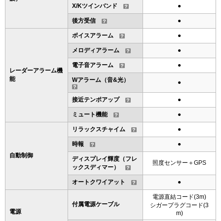
X/Kツインバンド
●
後方受信
●
ボイスアラーム
●
メロディアラーム
●
電子音アラーム
●
レーダーアラーム機
能
Wアラーム（音&光）
●
接近テンポアップ
●
ミュート機能
●
リラックスチャイム
●
時報
●
自動制御
ディスプレイ輝度（フレ
照度センサー＋GPS
ックスディマー）
オートクワイアット
●
電源直結コード(3m)
付属電源ケーブル
シガープラグコード(3
電源
m)