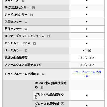
標高データ
●
Ｇ(加速度)センサー
●
ジャイロセンサー
●
気圧センサー
●
照度センサー
●
3G+マップマッチングシステム
●
マルチカラーLED※
●
ベースカラー
●(5色)
無線LAN自動更新
オプション
ファームウェア自動チェック
オプション
ドライブルートログ機
ドライブルートログ機能※
能
Beidou(北斗)衛星受信対
応
ガリレオ衛星受信対応
●
グロナス衛星受信対応
●