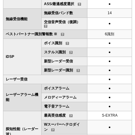
ASS/最適感度選択
●
無線受信バンド数
14
無線受信機能
交信音声受信（復調）
●
ベストパートナー識別警報数 ※
6識別
ボイス識別
●
ステルス識別
●
iDSP
新型レーダー受信
●
新型レーダー識別
●
レーザー受信
●
ボイスアラーム
●
レーザーアラーム機
メロディーアラーム
●
能
電子音アラーム
●
最高受信感度
S-EXTRA
Wスーパーヘテロダイ
●
探知性能（レーダー
ン
波）