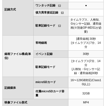
ワンタッチ記録
●
記録方式
後方異常接近記録
タイムラプス、人検知、
Gセンサー記録、通常録
駐車記録モード
画(※別途OP-MDS1が必
要)
[通常録画] 30秒
常時録画
[タイムラプス] 7分、14
分
録画ファイル構成(単
イベント記録
30秒
位)
[タイムラプス]7分、14
分
駐車記録モード
[人検知・Gセンサー記
録・通常録画]30秒
16〜128GB対応(Class1
microSDカード
0以上)
記録媒体
付属microSDカード容
32GB
量
映像ファイル形式
MP4