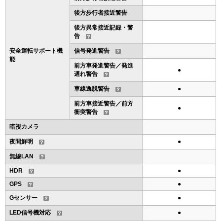
後方歩行者接近警告
後方異常接近記録・警
告
安全運転サポート機
信号発進警告
能
前方車発進警告／発進
●
遅れ警告
車線逸脱警告
●
前方車接近警告／前方
●
衝突警告
暗視カメラ
夜間鮮明
●
無線LAN
HDR
●
GPS
●
Gセンサー
●
LED信号機対応
●