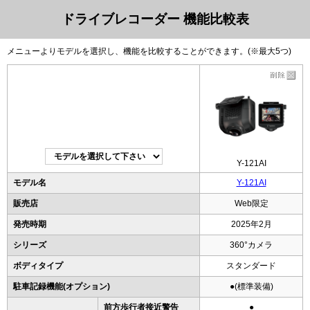
ドライブレコーダー 機能比較表
メニューよりモデルを選択し、機能を比較することができます。(※最大5つ)
Y-121AI
モデル名
Y-121AI
販売店
Web限定
発売時期
2025年2月
シリーズ
360°カメラ
ボディタイプ
スタンダード
駐車記録機能(オプション)
●(標準装備)
前方歩行者接近警告
●