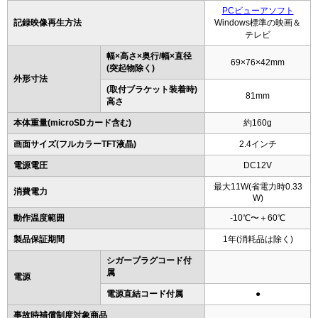
PCビューアソフト
記録映像再生方法
Windows標準の映画＆
テレビ
幅×高さ×奥行/幅×直径
69×76×42mm
(突起物除く)
外形寸法
(取付ブラケット装着時)
81mm
高さ
本体重量(microSDカード含む)
約160g
画面サイズ(フルカラーTFT液晶)
2.4インチ
電源電圧
DC12V
最大11W(省電力時0.33
消費電力
W)
動作温度範囲
-10℃〜＋60℃
製品保証期間
1年(消耗品は除く)
シガープラグコード付
属
電源
電源直結コード付属
●
事故時補償制度対象商品