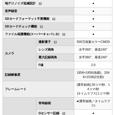
地デジノイズ低減設計
●
音声録音
●
SDカードフォーマット不要機能
●
SDカードチェック機能
●
ファイル保護機能(スーパーキャパシタ)
●
撮影素子
500万画素カラーCMOS
レンズ画角
水平360°、垂直240°
カメラ
最大記録画角
水平360°、垂直240°
F値
2.0
1856×1856(魚眼)、204
記録解像度
8×1536(2分割)
[通常録画] 28コマ/秒、1
フレームレート
4コマ/秒
[タイムラプス] 1コマ/秒
●(通常録画／タイムラプ
常時録画
ス)
Gセンサー記録
●