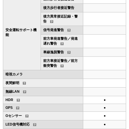
後方歩行者接近警告
後方異常接近記録・警
告
安全運転サポート機
信号発進警告
能
前方車発進警告／発進
遅れ警告
車線逸脱警告
前方車接近警告／前方
衝突警告
暗視カメラ
夜間鮮明
無線LAN
HDR
●
GPS
●
Gセンサー
●
LED信号機対応
●