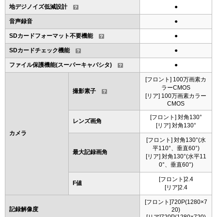
地デジノイズ低減設計
●
音声録音
●
SDカードフォーマット不要機能
●
SDカードチェック機能
●
ファイル保護機能(スーパーキャパシタ)
●
[フロント] 100万画素カ
ラーCMOS
撮影素子
[リア] 100万画素カラー
CMOS
[フロント] 対角130°
レンズ画角
[リア] 対角130°
カメラ
[フロント] 対角130°(水
平110°、垂直60°)
最大記録画角
[リア] 対角130°(水平11
0°、垂直60°)
[フロント]2.4
F値
[リア]2.4
[フロント]720P(1280×7
記録解像度
20)