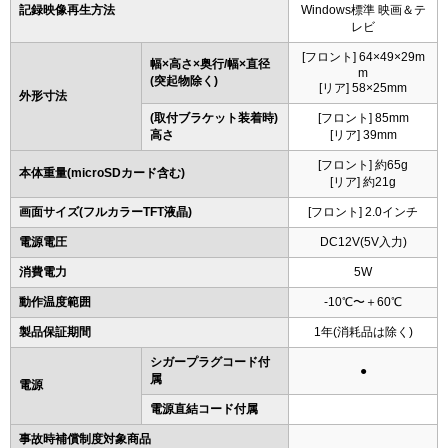
記録映像再生方法
Windows標準 映画＆テ
レビ
[フロント] 64×49×29m
幅×高さ×奥行/幅×直径
m
(突起物除く)
[リア] 58×25mm
外形寸法
(取付ブラケット装着時)
[フロント] 85mm
高さ
[リア] 39mm
[フロント] 約65g
本体重量(microSDカード含む)
[リア] 約21g
画面サイズ(フルカラーTFT液晶)
[フロント] 2.0インチ
電源電圧
DC12V(5V入力)
消費電力
5W
動作温度範囲
-10℃〜＋60℃
製品保証期間
1年(消耗品は除く)
シガープラグコード付
●
属
電源
電源直結コード付属
事故時補償制度対象商品