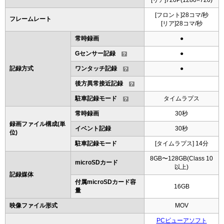
[リア]720P(1280×720)
[フロント]28コマ/秒
フレームレート
[リア]28コマ/秒
常時録画
●
Gセンサー記録
●
記録方式
ワンタッチ記録
●
後方異常接近記録
駐車記録モード
タイムラプス
常時録画
30秒
録画ファイル構成(単
イベント記録
30秒
位)
駐車記録モード
[タイムラプス] 14分
8GB〜128GB(Class 10
microSDカード
以上)
記録媒体
付属microSDカード容
16GB
量
映像ファイル形式
MOV
PCビューアソフト