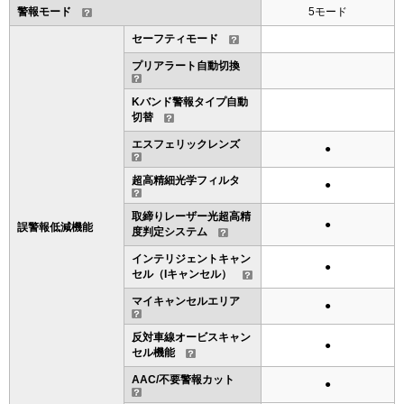
警報モード
5モード
セーフティモード
プリアラート自動切換
Kバンド警報タイプ自動
切替
エスフェリックレンズ
●
超高精細光学フィルタ
●
取締りレーザー光超高精
●
誤警報低減機能
度判定システム
インテリジェントキャン
●
セル（Iキャンセル）
マイキャンセルエリア
●
反対車線オービスキャン
●
セル機能
AAC/不要警報カット
●