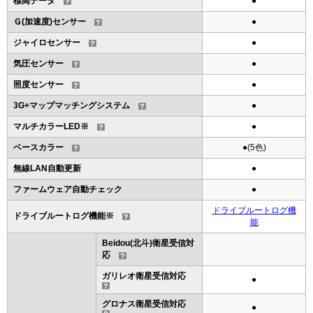
標高データ
●
Ｇ(加速度)センサー
●
ジャイロセンサー
●
気圧センサー
●
照度センサー
●
3G+マップマッチングシステム
●
マルチカラーLED※
●
ベースカラー
●(5色)
無線LAN自動更新
●
ファームウェア自動チェック
●
ドライブルートログ機
ドライブルートログ機能※
能
Beidou(北斗)衛星受信対
応
ガリレオ衛星受信対応
●
グロナス衛星受信対応
●