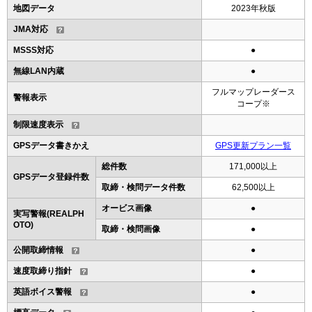
地図データ
2023年秋版
JMA対応
MSSS対応
●
無線LAN内蔵
●
フルマップレーダース
警報表示
コープ※
制限速度表示
GPSデータ書きかえ
GPS更新プラン一覧
総件数
171,000以上
GPSデータ登録件数
取締・検問データ件数
62,500以上
オービス画像
●
実写警報(REALPH
OTO)
取締・検問画像
●
公開取締情報
●
速度取締り指針
●
英語ボイス警報
●