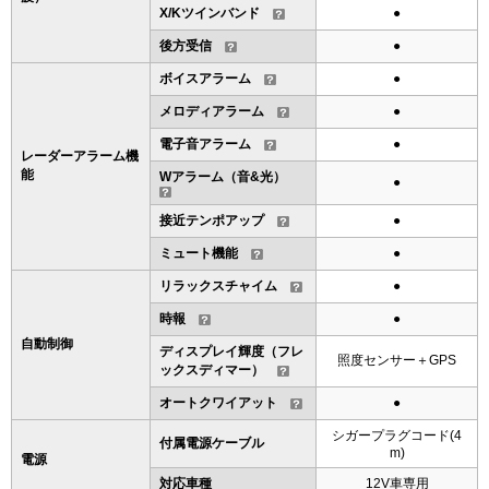
X/Kツインバンド
●
後方受信
●
ボイスアラーム
●
メロディアラーム
●
電子音アラーム
●
レーダーアラーム機
能
Wアラーム（音&光）
●
接近テンポアップ
●
ミュート機能
●
リラックスチャイム
●
時報
●
自動制御
ディスプレイ輝度（フレ
照度センサー＋GPS
ックスディマー）
オートクワイアット
●
シガープラグコード(4
付属電源ケーブル
m)
電源
対応車種
12V車専用