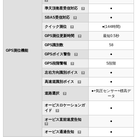
準天頂衛星受信対応
●
SBAS受信対応
●
クイック測位
●(144時間)
GPS測位更新時間
最短0.5秒
GPS識別数
58
GPS測位機能
GPSボイス警告
●
GPS段階警報
5段階
左右方向識別ボイス
●
高速道識別ボイス
●
●+気圧センサー+標高デ
道路選択
ータ
オービスロケーションガ
●
イド
オービス直前速度告知
●
オービス通過告知
●