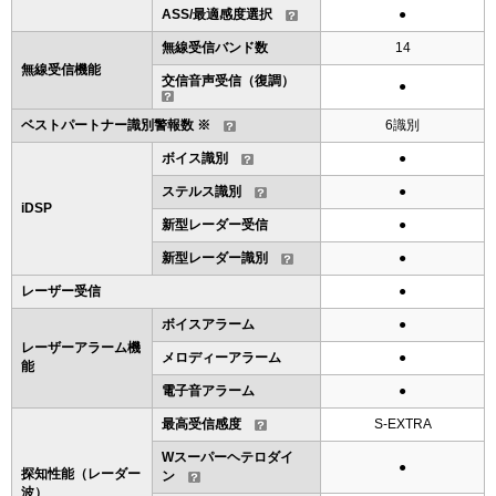
ASS/最適感度選択
●
無線受信バンド数
14
無線受信機能
交信音声受信（復調）
●
ベストパートナー識別警報数 ※
6識別
ボイス識別
●
ステルス識別
●
iDSP
新型レーダー受信
●
新型レーダー識別
●
レーザー受信
●
ボイスアラーム
●
レーザーアラーム機
メロディーアラーム
●
能
電子音アラーム
●
最高受信感度
S-EXTRA
Wスーパーヘテロダイ
●
探知性能（レーダー
ン
波）