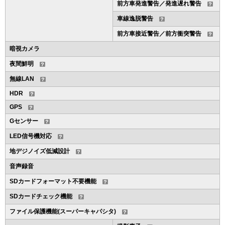
前方車発進警告／発進遅れ警告
車線逸脱警告
前方車接近警告／前方衝突警告
暗視カメラ
夜間鮮明
無線LAN
HDR
GPS
Gセンサー
LED信号機対応
地デジノイズ低減設計
音声録音
SDカードフォーマット不要機能
SDカードチェック機能
ファイル保護機能(スーパーキャパシタ)