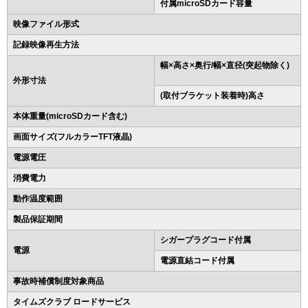
付属microSDカード容量
映像ファイル形式
記録映像再生方法
幅×高さ×奥行/幅×直径(突起物除く)
外形寸法
(取付ブラケット装着時)高さ
本体重量(microSDカード含む)
画面サイズ(フルカラーTFT液晶)
電源電圧
消費電力
動作温度範囲
製品保証期間
シガープラグコード付属
電源
電源直結コード付属
事故時補償制度対象商品
タイムズクラブ ロードサービス