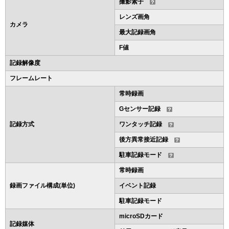
撮影素子
レンズ画角
カメラ
最大記録画角
F値
記録解像度
フレームレート
常時録画
Gセンサー記録
記録方式
ワンタッチ記録
後方異常接近記録
駐車記録モード
常時録画
録画ファイル構成(単位)
イベント記録
駐車記録モード
microSDカード
記録媒体