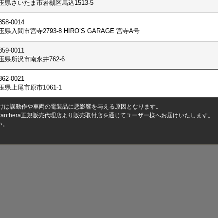
玉県さいたま市岩槻区馬込1513-5
58-0014
玉県入間市宮寺2793-8 HIRO’S GARAGE 宮寺A号
59-0011
玉県所沢市南永井762-6
62-0021
玉県上尾市原市1061-1
り付けは誤動作や車両の電装品に悪影響を与える原因となります。
Panthera正規販売代理店より販売取付店を通じてユーザー様へお届けいたします。
い。