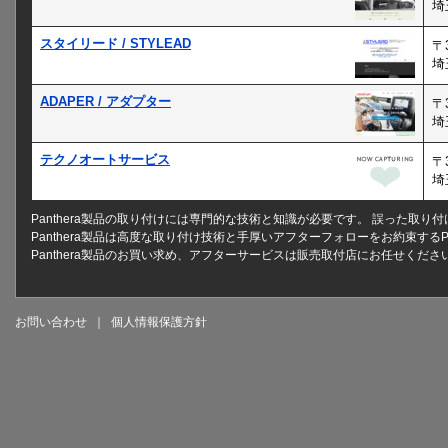
埼
スタイリード / STYLEAD
〒3
埼
ADAPER / アダプター
〒3
埼
テクノオートサービス
〒3
埼
Panthera製品の取り付けには専門的な技術と知識が必要です。 誤った取
Panthera製品は高度な取り付け技術と手厚いアフターフォローをお約束する
Panthera製品のお買い求め、アフターサービスは販売取付店にお任せくださ
お問い合わせ
｜
個人情報保護方針