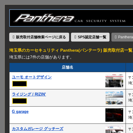
販売取付店舗検索ページに戻る
SPS認定店舗一覧
Panth
埼玉県のカーセキュリティ Panthera(パンテーラ) 販売取付店一覧
埼玉県には7件の店舗があります。
店舗名
ユーモ オートデザイン
〒3
埼
ライジング / RIZIN’
〒3
埼
G garage
〒3
埼
カスタムガレージ グッチーズ
〒3