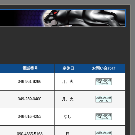
電話番号
定休日
お問い合わせ
048-961-8296
月、火
049-239-0400
月、火
048-816-4253
なし
090-4365-5168
日