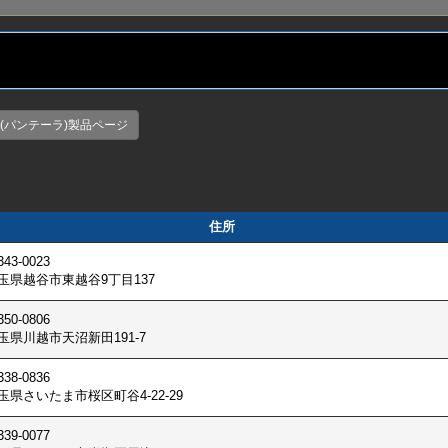
era(パンテーラ)製品ページ
住所
43-0023
玉県越谷市東越谷9丁目137
50-0806
玉県川越市天沼新田191-7
38-0836
玉県さいたま市桜区町谷4-22-29
39-0077