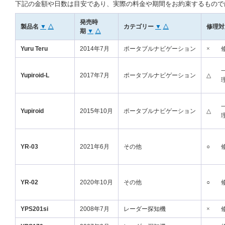
下記の金額や日数は目安であり、実際の料金や期間をお約束するもので
発売時
製品名
▼
△
カテゴリー
▼
△
修理対
期
▼
△
Yuru Teru
2014年7月
ポータブルナビゲーション
×
Yupiroid-L
2017年7月
ポータブルナビゲーション
△
Yupiroid
2015年10月
ポータブルナビゲーション
△
YR-03
2021年6月
その他
○
YR-02
2020年10月
その他
○
YPS201si
2008年7月
レーダー探知機
×