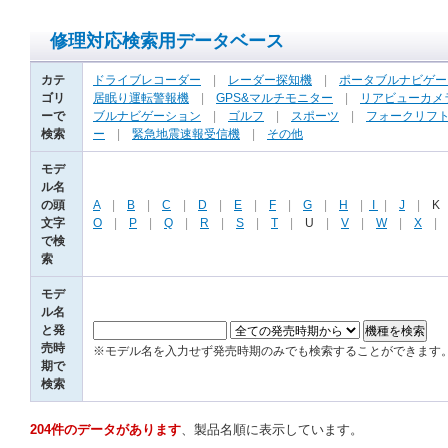
修理対応検索用データベース
カテ
ドライブレコーダー
|
レーダー探知機
|
ポータブルナビゲー
ゴリ
居眠り運転警報機
|
GPS&マルチモニター
|
リアビューカメ
ーで
ブルナビゲーション
|
ゴルフ
|
スポーツ
|
フォークリフ
検索
ー
|
緊急地震速報受信機
|
その他
モデ
ル名
の頭
A
|
B
|
C
|
D
|
E
|
F
|
G
|
H
|
I
|
J
|
K
文字
O
|
P
|
Q
|
R
|
S
|
T
|
U
|
V
|
W
|
X
で検
索
モデ
ル名
と発
売時
※モデル名を入力せず発売時期のみでも検索することができます
期で
検索
204件のデータがあります
、製品名順に表示しています。