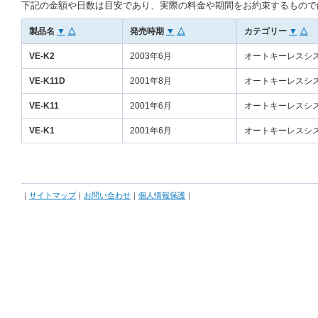
下記の金額や日数は目安であり、実際の料金や期間をお約束するもので
製品名
▼
△
発売時期
▼
△
カテゴリー
▼
△
VE-K2
2003年6月
オートキーレスシ
VE-K11D
2001年8月
オートキーレスシ
VE-K11
2001年6月
オートキーレスシ
VE-K1
2001年6月
オートキーレスシ
｜
サイトマップ
｜
お問い合わせ
｜
個人情報保護
｜