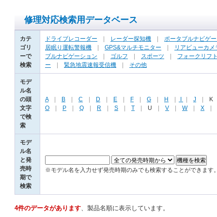
修理対応検索用データベース
カテ
ドライブレコーダー
|
レーダー探知機
|
ポータブルナビゲー
ゴリ
居眠り運転警報機
|
GPS&マルチモニター
|
リアビューカメ
ーで
ブルナビゲーション
|
ゴルフ
|
スポーツ
|
フォークリフ
検索
ー
|
緊急地震速報受信機
|
その他
モデ
ル名
の頭
A
|
B
|
C
|
D
|
E
|
F
|
G
|
H
|
I
|
J
|
K
文字
O
|
P
|
Q
|
R
|
S
|
T
|
U
|
V
|
W
|
X
で検
索
モデ
ル名
と発
売時
※モデル名を入力せず発売時期のみでも検索することができます
期で
検索
4件のデータがあります
、製品名順に表示しています。