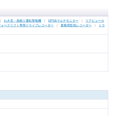
|
わき見・居眠り運転警報機
|
GPS&マルチモニター
|
リアビューカ
フォークリフト専用ドライブレコーダー
|
業務用監視レコーダー
|
トラ