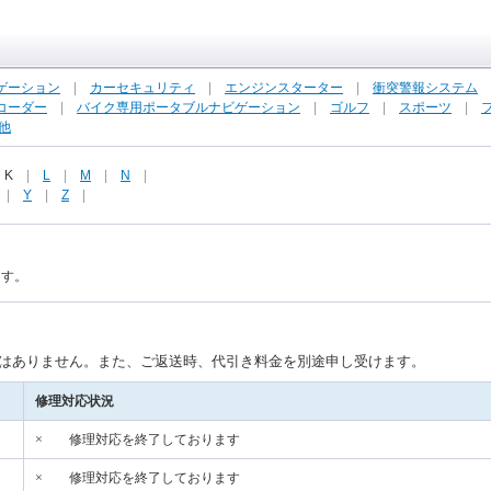
ゲーション
|
カーセキュリティ
|
エンジンスターター
|
衝突警報システム
コーダー
|
バイク専用ポータブルナビゲーション
|
ゴルフ
|
スポーツ
|
他
|
K
|
L
|
M
|
N
|
|
Y
|
Z
|
ます。
はありません。また、ご返送時、代引き料金を別途申し受けます。
修理対応状況
×
修理対応を終了しております
×
修理対応を終了しております