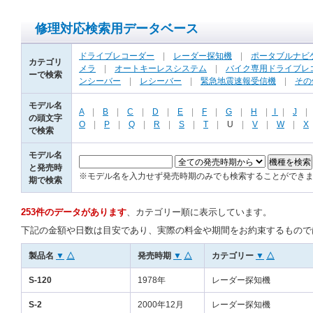
修理対応検索用データベース
ドライブレコーダー
|
レーダー探知機
|
ポータブルナビ
カテゴリ
メラ
|
オートキーレスシステム
|
バイク専用ドライブレ
ーで検索
ンシーバー
|
レシーバー
|
緊急地震速報受信機
|
その
モデル名
A
|
B
|
C
|
D
|
E
|
F
|
G
|
H
|
I
|
J
の頭文字
O
|
P
|
Q
|
R
|
S
|
T
|
U
|
V
|
W
|
X
で検索
モデル名
と発売時
※モデル名を入力せず発売時期のみでも検索することができ
期で検索
253件のデータがあります
、カテゴリー順に表示しています。
下記の金額や日数は目安であり、実際の料金や期間をお約束するもので
製品名
▼
△
発売時期
▼
△
カテゴリー
▼
△
S-120
1978年
レーダー探知機
S-2
2000年12月
レーダー探知機