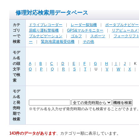
修理対応検索用データベース
カテ
ドライブレコーダー
|
レーダー探知機
|
ポータブルナビゲー
ゴリ
居眠り運転警報機
|
GPS&マルチモニター
|
リアビューカメ
ーで
ブルナビゲーション
|
ゴルフ
|
スポーツ
|
フォークリフ
検索
ー
|
緊急地震速報受信機
|
その他
モデ
ル名
の頭
A
|
B
|
C
|
D
|
E
|
F
|
G
|
H
|
I
|
J
|
K
文字
O
|
P
|
Q
|
R
|
S
|
T
|
U
|
V
|
W
|
X
で検
索
モデ
ル名
と発
売時
※モデル名を入力せず発売時期のみでも検索することができます
期で
検索
143件のデータがあります
、カテゴリー順に表示しています。