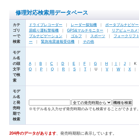
修理対応検索用データベース
カテ
ドライブレコーダー
|
レーダー探知機
|
ポータブルナビゲー
ゴリ
居眠り運転警報機
|
GPS&マルチモニター
|
リアビューカメ
ーで
ブルナビゲーション
|
ゴルフ
|
スポーツ
|
フォークリフ
検索
ー
|
緊急地震速報受信機
|
その他
モデ
ル名
の頭
A
|
B
|
C
|
D
|
E
|
F
|
G
|
H
|
I
|
J
|
K
文字
O
|
P
|
Q
|
R
|
S
|
T
|
U
|
V
|
W
|
X
で検
索
モデ
ル名
と発
売時
※モデル名を入力せず発売時期のみでも検索することができます
期で
検索
204件のデータがあります
、発売時期順に表示しています。