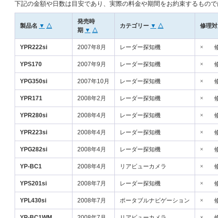
下記の金額や日数は目安であり、実際の料金や期間をお約束するもので
発売時
製品名
▼
△
カテゴリー
▼
△
修理対
期
▼
△
YPR222si
2007年8月
レーダー探知機
×
YPS170
2007年9月
レーダー探知機
×
YPG350si
2007年10月
レーダー探知機
×
YPR171
2008年2月
レーダー探知機
×
YPR280si
2008年4月
レーダー探知機
×
YPR223si
2008年4月
レーダー探知機
×
YPG282si
2008年4月
レーダー探知機
×
YP-BC1
2008年4月
リアビューカメラ
×
YPS201si
2008年7月
レーダー探知機
×
YPL430si
2008年7月
ポータブルナビゲーション
×
YP-BC1WM
2008年7月
リアビューカメラ
×