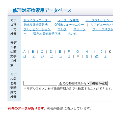
修理対応検索用データベース
カテ
ドライブレコーダー
|
レーダー探知機
|
ポータブルナビゲー
ゴリ
居眠り運転警報機
|
GPS&マルチモニター
|
リアビューカメ
ーで
ブルナビゲーション
|
ゴルフ
|
スポーツ
|
フォークリフ
検索
ー
|
緊急地震速報受信機
|
その他
モデ
ル名
の頭
A
|
B
|
C
|
D
|
E
|
F
|
G
|
H
|
I
|
J
|
K
文字
O
|
P
|
Q
|
R
|
S
|
T
|
U
|
V
|
W
|
X
で検
索
モデ
ル名
と発
売時
※モデル名を入力せず発売時期のみでも検索することができます
期で
検索
26件のデータがあります
、発売時期順に表示しています。