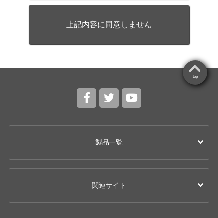
上記内容に同意しません
top
製品一覧
カー用品
関連サイト
ドライブレコーダー
レーザー & レーダー探知機 / レーダー探知機
Super Cat(スーパーキャット)