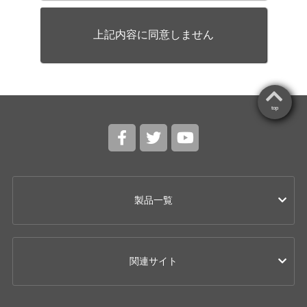
上記内容に同意しません
top
製品一覧
カー用品
関連サイト
ドライブレコーダー
レーザー & レーダー探知機 / レーダー探知機
Super Cat(スーパーキャット)