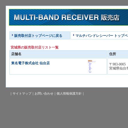
販売取付店トップページに戻る
マルチバンドレシーバー トップ
宮城県の販売取付店リスト一覧
店舗名
住所
東名電子株式会社 仙台店
〒983-0005
宮城県仙台
｜
サイトマップ
｜
お問い合わせ
｜
個人情報保護方針
｜